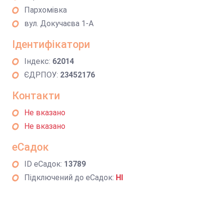
Пархомівка
вул. Докучаєва 1-А
Ідентифікатори
Індекс:
62014
ЄДРПОУ:
23452176
Контакти
Не вказано
Не вказано
еСадок
ID еСадок:
13789
Підключений до еСадок:
НІ