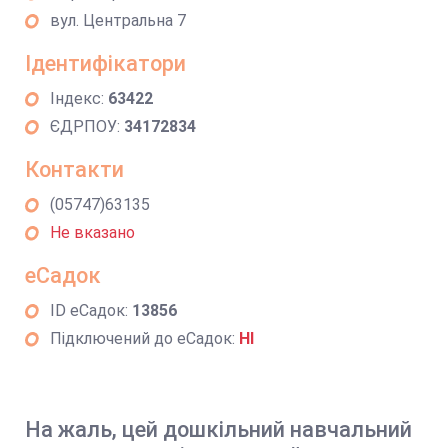
вул. Центральна 7
Ідентифікатори
Індекс:
63422
ЄДРПОУ:
34172834
Контакти
(05747)63135
Не вказано
еСадок
ID еСадок:
13856
Підключений до еСадок:
НІ
На жаль, цей дошкільний навчальний