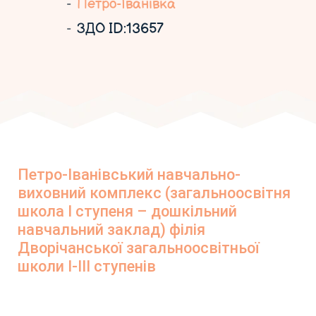
Петро-Іванівка
ЗДО ID:13657
Петро-Іванівський навчально-
виховний комплекс (загальноосвітня
школа І ступеня – дошкільний
навчальний заклад) філія
Дворічанської загальноосвітньої
школи І-ІІІ ступенів