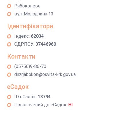
Рябоконеве
вул. Молодіжна 13
Ідентифікатори
Індекс:
62034
ЄДРПОУ:
37446960
Контакти
(05756)9-86-70
dnzrjabokon@osvita-krk.gov.ua
еСадок
ID еСадок:
13794
Підключений до еСадок:
НІ