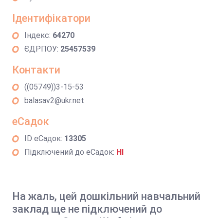
Ідентифікатори
Індекс:
64270
ЄДРПОУ:
25457539
Контакти
((05749))3-15-53
balasav2@ukr.net
еСадок
ID еСадок:
13305
Підключений до еСадок:
НІ
На жаль, цей дошкільний навчальний
заклад ще не підключений до