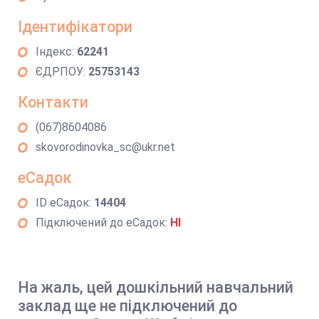
Ідентифікатори
Індекс:
62241
ЄДРПОУ:
25753143
Контакти
(067)8604086
skovorodinovka_sc@ukr.net
еСадок
ID еСадок:
14404
Підключений до еСадок:
НІ
На жаль, цей дошкільний навчальний
заклад ще не підключений до