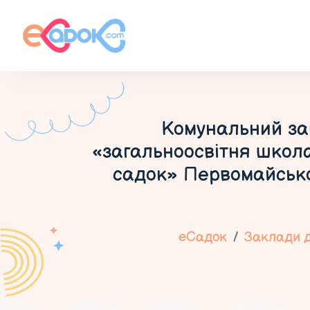
Комунальний за
«загальноосвітня школа 
садок» Первомайської
еСадок
Заклади д