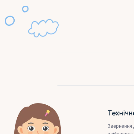
Технічн
Звернення 
здійснюєть