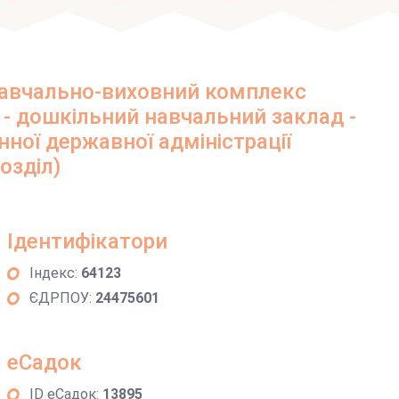
навчально-виховний комплекс
в - дошкільний навчальний заклад -
ної державної адміністрації
озділ)
Ідентифікатори
Індекс:
64123
ЄДРПОУ:
24475601
еСадок
ID еСадок:
13895