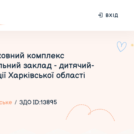
ВХІД
ховний комплекс
альний заклад - дитячий-
ї Харківської області
ське
ЗДО ID:13895