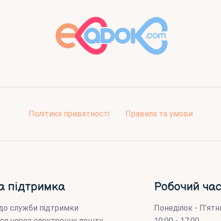
Політика приватності
Правила та умови
а підтримка
Робочий час
до служби підтримки
Понеділок - П’ятн
ся через електронну пошту
10:00 - 17:00