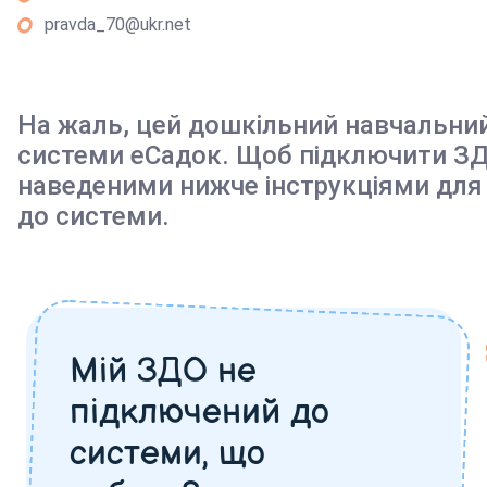
pravda_70@ukr.net
На жаль, цей дошкільний навчальни
системи еСадок. Щоб підключити ЗД
наведеними нижче інструкціями для
до системи.
Мій ЗДО не
підключений до
системи, що