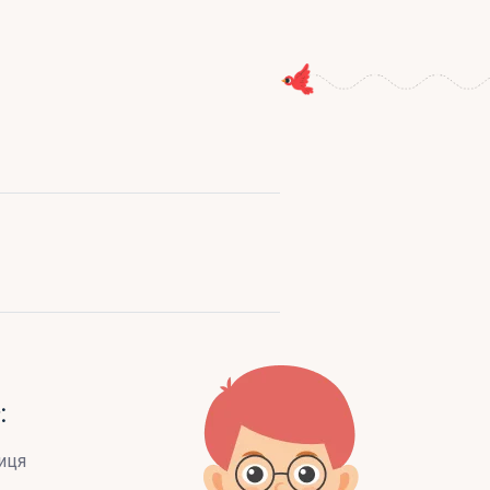
:
иця