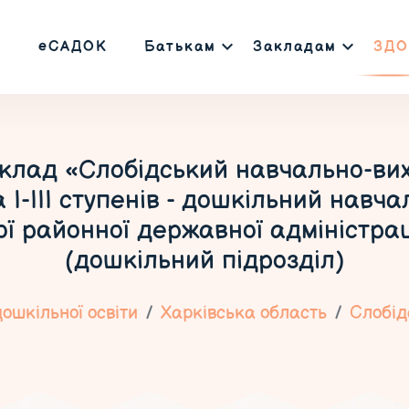
еСАДОК
Батькам
Закладам
ЗДО
клад «Слобідський навчально-ви
І-ІІІ ступенів - дошкільний навч
 районної державної адміністраці
(дошкільний підрозділ)
ошкільної освіти
Харківська область
Слобід