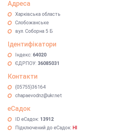
Адреса
Харківська область
Слобожанське
вул. Соборна 5 Б
Ідентифікатори
Індекс:
64020
ЄДРПОУ:
36085031
Контакти
(05755)36164
chapaevodnz@ukr.net
еСадок
ID еСадок:
13912
Підключений до еСадок:
НІ