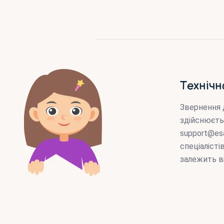
Технічн
Звернення 
здійснюєть
support@es
спеціаліст
залежить в