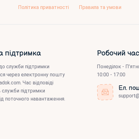
Політика приватності
Правила та умови
а підтримка
Робочий час
до служби підтримки
Понеділок - П’ятн
ся через електронну пошту
10:00 - 17:00
adok.com
. Час відповіді
Ел. по
ів служби підтримки
support
ід поточного навантаження.