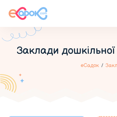
Заклади дошкільної
еСадок
Закл