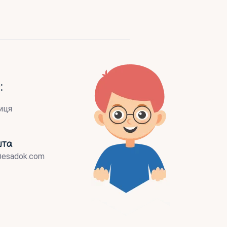
:
иця
шта
@esadok.com