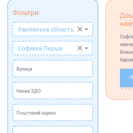
Фільтри:
Дош
нав
Харківська область
Софії
навча
Софіївка Перша
Близн
Харкі
Вулиця
Назва ЗДО
Поштовий індекс