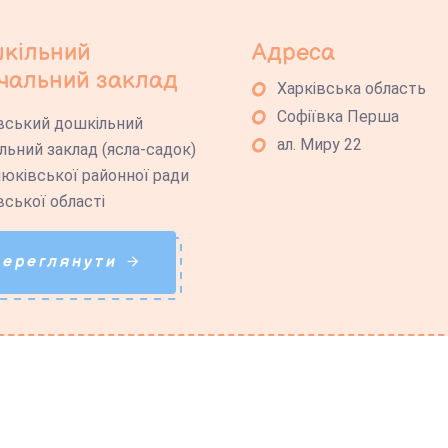
кільний
Адреса
чальний заклад
Харківська область
Софіївка Перша
вський дошкільний
ал. Миру 22
льний заклад (ясла-садок)
юківської районної ради
вської області
Переглянути