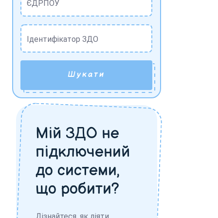
ЄДРПОУ
Ідентифікатор ЗДО
Шукати
Мій ЗДО не
підключений
до системи,
що робити?
Дізнайтеся, як діяти,