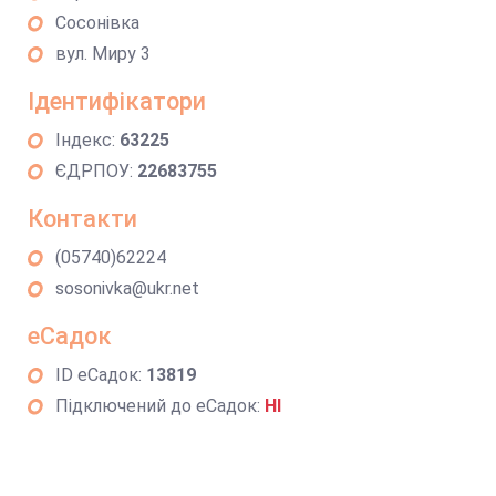
Сосонівка
вул. Миру 3
Ідентифікатори
Індекс:
63225
ЄДРПОУ:
22683755
Контакти
(05740)62224
sosonivka@ukr.net
еСадок
ID еСадок:
13819
Підключений до еСадок:
НІ