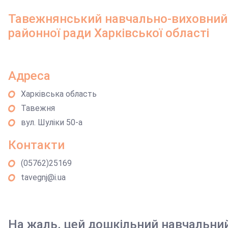
Тавежнянський навчально-виховний
районної ради Харківської області
Адреса
Харківська область
Тавежня
вул. Шуліки 50-а
Контакти
(05762)25169
tavegnj@i.ua
На жаль, цей дошкільний навчальни