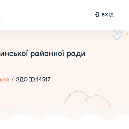
ВХІД
нської районної ради
жня
ЗДО ID:14517