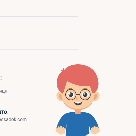
:
иця
шта
@esadok.com