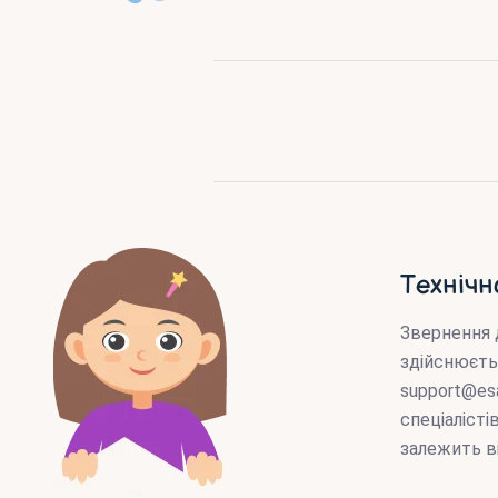
Технічн
Звернення 
здійснюєть
support@es
спеціаліст
залежить в