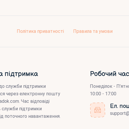
Політика приватності
Правила та умови
а підтримка
Робочий час
до служби підтримки
Понеділок - П’ятн
ся через електронну пошту
10:00 - 17:00
adok.com
. Час відповіді
Ел. по
ів служби підтримки
support
ід поточного навантаження.