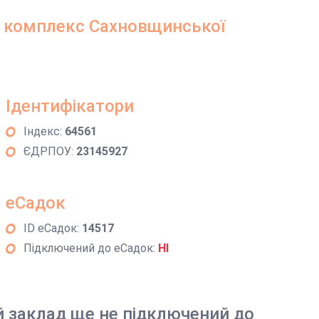
 комплекс Сахновщинської
Ідентифікатори
Індекс:
64561
ЄДРПОУ:
23145927
еСадок
ID еСадок:
14517
Підключений до еСадок:
НІ
й заклад ще не підключений до