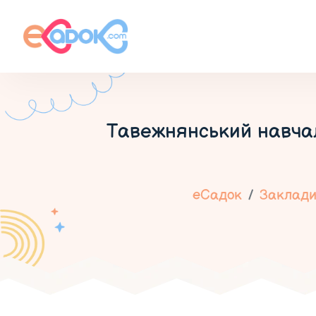
Тавежнянський навча
еСадок
Заклади 