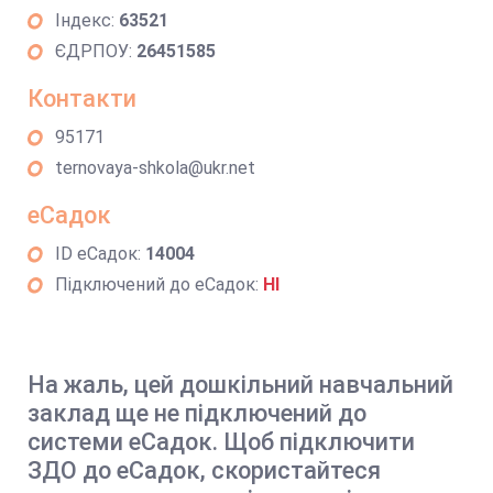
Індекс:
63521
ЄДРПОУ:
26451585
Контакти
95171
ternovaya-shkola@ukr.net
еСадок
ID еСадок:
14004
Підключений до еСадок:
НІ
На жаль, цей дошкільний навчальний
заклад ще не підключений до
системи еСадок. Щоб підключити
ЗДО до еСадок, скористайтеся