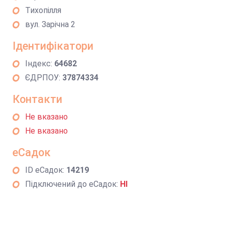
Тихопілля
вул. Зарічна 2
Ідентифікатори
Індекс:
64682
ЄДРПОУ:
37874334
Контакти
Не вказано
Не вказано
еСадок
ID еСадок:
14219
Підключений до еСадок:
НІ