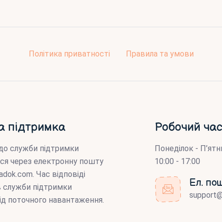
Політика приватності
Правила та умови
а підтримка
Робочий час
до служби підтримки
Понеділок - П’ятн
ся через електронну пошту
10:00 - 17:00
adok.com
. Час відповіді
Ел. по
ів служби підтримки
support
ід поточного навантаження.