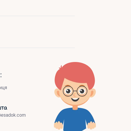
:
иця
шта
@esadok.com