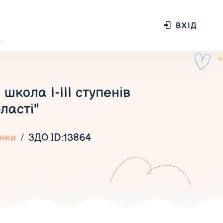
ВХІД
кола І-ІІІ ступенів
ласті"
нки
ЗДО ID:13864