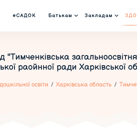
еСАДОК
Батькам
Закладам
ЗДО
 "Тимченківська загальноосвітня ш
ської раойнної ради Харківської об
дошкільної освіти
Харківська область
Тимче