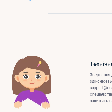
Технічн
Звернення 
здійснюєть
support@es
спеціаліст
залежить в