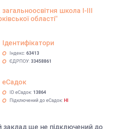
загальноосвітня школа І-ІІІ
рківської області"
Ідентифікатори
Індекс:
63413
ЄДРПОУ:
33458861
еСадок
ID еСадок:
13864
Підключений до еСадок:
НІ
й заклад ще не підключений до