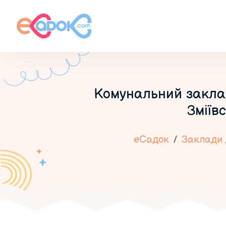
Комунальний заклад
Зміїв
еСадок
Заклади 