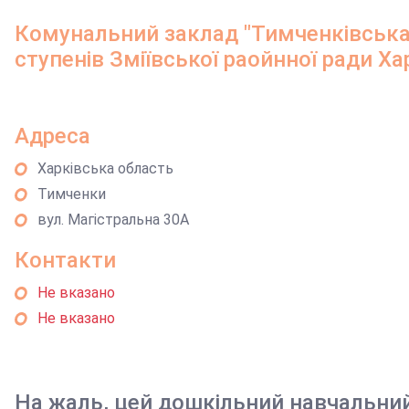
Комунальний заклад "Тимченківська 
ступенів Зміївської раойнної ради Ха
Адреса
Харківська область
Тимченки
вул. Магістральна 30А
Контакти
Не вказано
Не вказано
На жаль, цей дошкільний навчальни