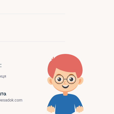
:
иця
шта
@esadok.com