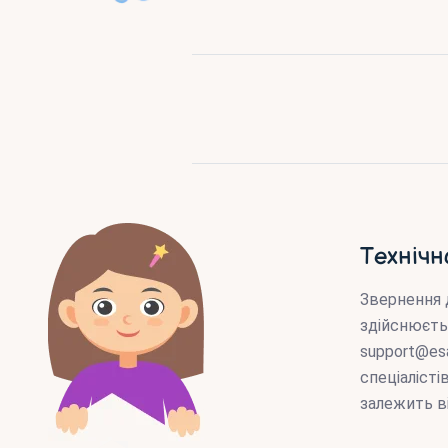
Технічн
Звернення 
здійснюєть
support@es
спеціаліст
залежить в