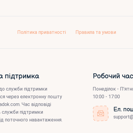
Політика приватності
Правила та умови
а підтримка
Робочий час
до служби підтримки
Понеділок - П’ятн
ся через електронну пошту
10:00 - 17:00
adok.com
. Час відповіді
Ел. по
ів служби підтримки
support
ід поточного навантаження.