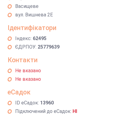
Васищеве
вул. Вишнева 2Е
Ідентифікатори
Індекс:
62495
ЄДРПОУ:
25779639
Контакти
Не вказано
Не вказано
еСадок
ID еСадок:
13960
Підключений до еСадок:
НІ