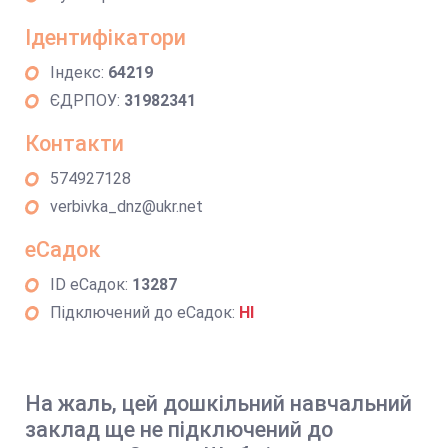
Ідентифікатори
Індекс:
64219
ЄДРПОУ:
31982341
Контакти
574927128
verbivka_dnz@ukr.net
еСадок
ID еСадок:
13287
Підключений до еСадок:
НІ
На жаль, цей дошкільний навчальний
заклад ще не підключений до