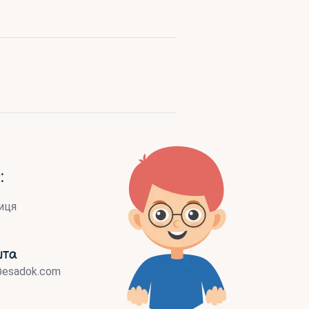
:
иця
шта
@esadok.com