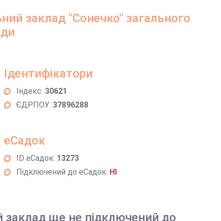
ий заклад "Сонечко" загального
ади
Ідентифікатори
Індекс:
30621
ЄДРПОУ:
37896288
еСадок
ID еСадок:
13273
Підключений до еСадок:
НІ
й заклад ще не підключений до