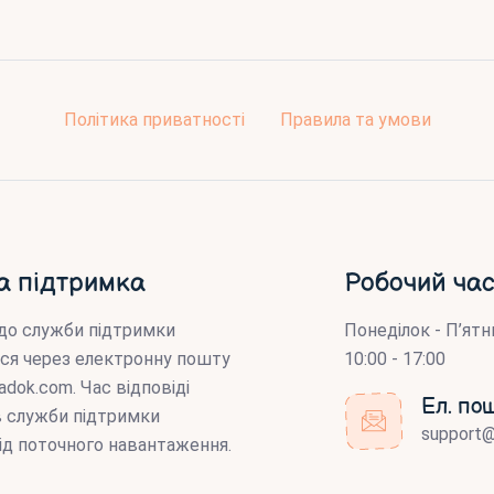
Політика приватності
Правила та умови
а підтримка
Робочий час
до служби підтримки
Понеділок - П’ятн
ся через електронну пошту
10:00 - 17:00
adok.com
. Час відповіді
Ел. по
ів служби підтримки
support
ід поточного навантаження.