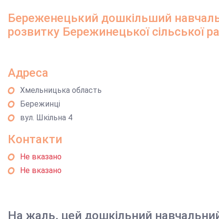
Береженецький дошкільший навчальн
розвитку Бережинецької сільської р
Адреса
Хмельницька область
Бережинці
вул. Шкільна 4
Контакти
Не вказано
Не вказано
На жаль, цей дошкільний навчальни