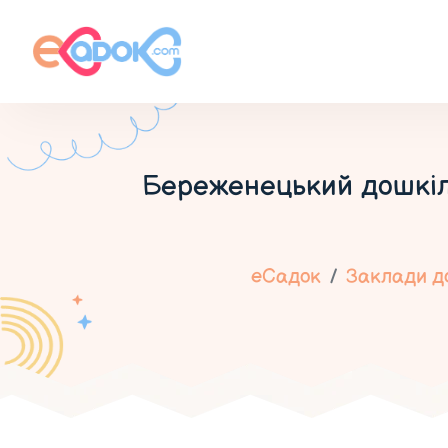
Береженецький дошкіл
еСадок
Заклади до