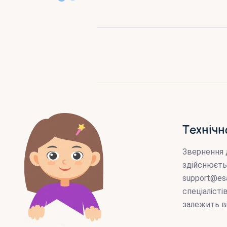
Технічн
Звернення 
здійснюєть
support@es
спеціаліст
залежить в