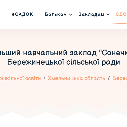
еСАДОК
Батькам
Закладам
ЗДО
ьший навчальний заклад "Сонечко
Бережинецької сільської ради
шкільної освіти
Хмельницька область
Бере