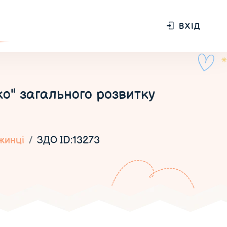
ВХІД
" загального розвитку
жинці
ЗДО ID:13273