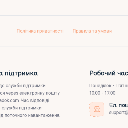
Політика приватності
Правила та умови
а підтримка
Робочий час
до служби підтримки
Понеділок - П’ятн
ся через електронну пошту
10:00 - 17:00
adok.com
. Час відповіді
Ел. по
ів служби підтримки
support
ід поточного навантаження.