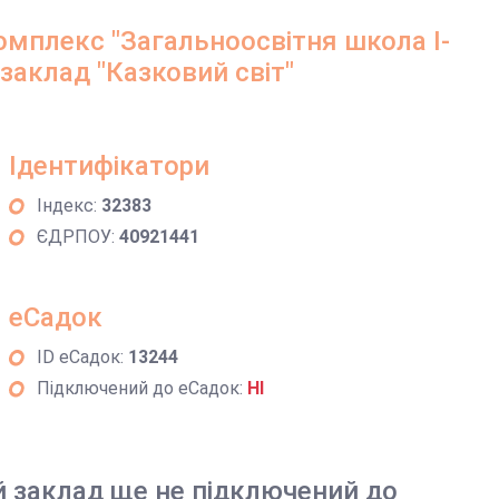
мплекс "Загальноосвітня школа І-
 заклад "Казковий світ"
Ідентифікатори
Індекс:
32383
ЄДРПОУ:
40921441
еСадок
ID еСадок:
13244
Підключений до еСадок:
НІ
й заклад ще не підключений до