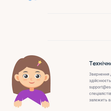
Технічн
Звернення 
здійснюєть
support@es
спеціаліст
залежить в