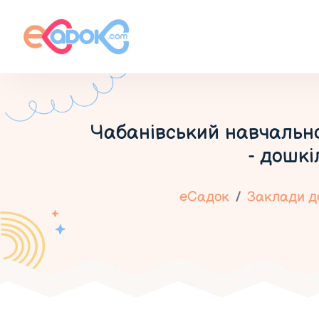
Чабанівський навчально
- дошкі
еСадок
Заклади до