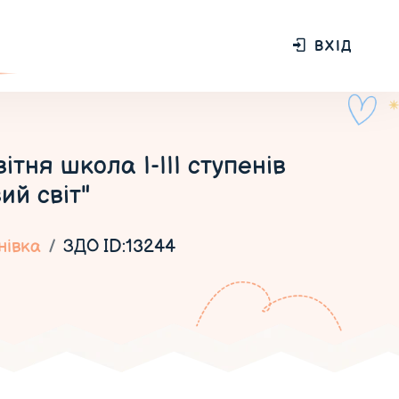
ВХІД
ня школа І-ІІІ ступенів
ий світ"
нівка
ЗДО ID:13244