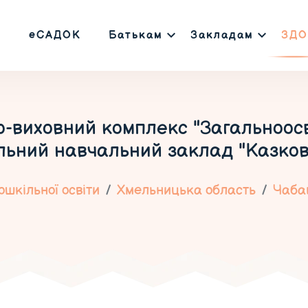
еСАДОК
Батькам
Закладам
ЗДО
-виховний комплекс "Загальноосвіт
льний навчальний заклад "Казков
шкільної освіти
Хмельницька область
Чаба