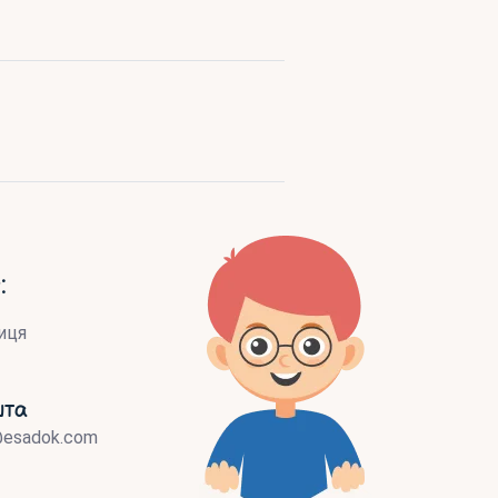
:
иця
шта
@esadok.com