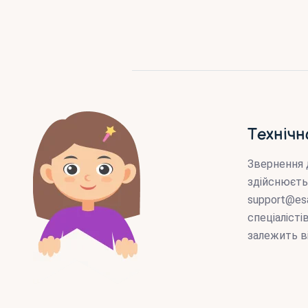
Технічн
Звернення 
здійснюєть
support@es
спеціаліст
залежить в