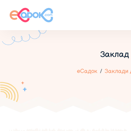
Заклад 
еСадок
Заклади д