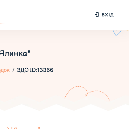
ВХІД
"Ялинка"
одок
ЗДО ID:13366