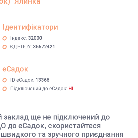
ок) "Ялинка"
Ідентифікатори
Індекс:
32000
ЄДРПОУ:
36672421
еСадок
ID еСадок:
13366
Підключений до еСадок:
НІ
й заклад ще не підключений до
О до еСадок, скористайтеся
 швидкого та зручного приєднання