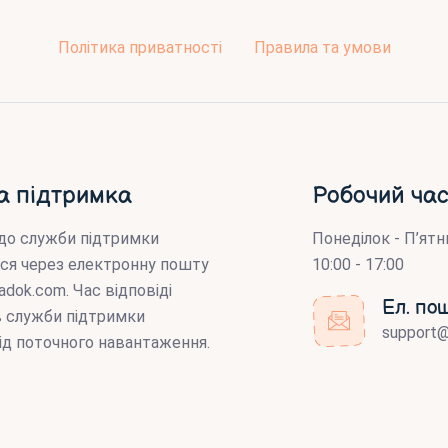
Політика приватності
Правила та умови
а підтримка
Робочий час
до служби підтримки
Понеділок - П’ятн
ся через електронну пошту
10:00 - 17:00
adok.com
. Час відповіді
Ел. по
ів служби підтримки
support
ід поточного навантаження.