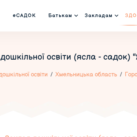
еСАДОК
Батькам
Закладам
ЗДО
дошкільної освіти (ясла - садок) 
ошкільної освіти
Хмельницька область
Гор