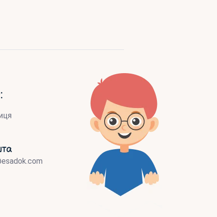
:
иця
шта
@esadok.com