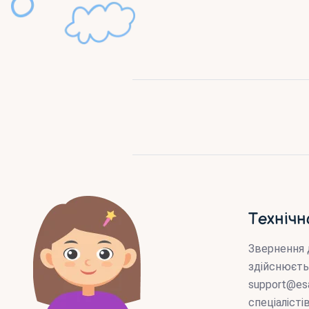
Технічн
Звернення 
здійснюєть
support@es
спеціаліст