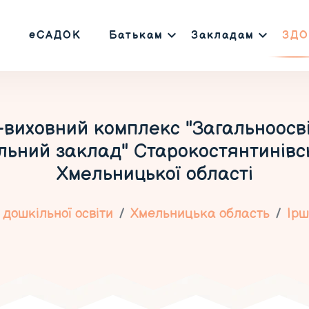
еСАДОК
Батькам
Закладам
ЗДО
виховний комплекс "Загальноосвітн
ьний заклад" Старокостянтинівс
Хмельницької області
дошкільної освіти
Хмельницька область
Ірш