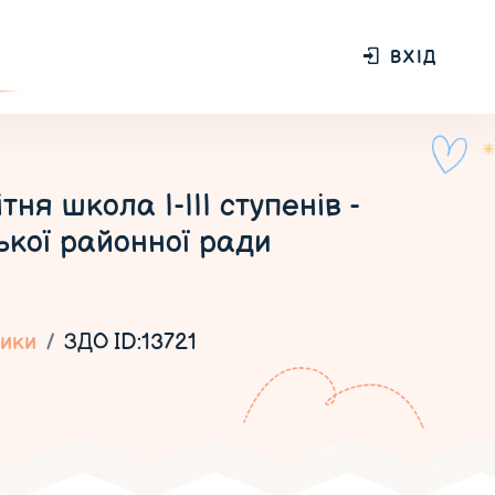
ВХІД
я школа І-ІІІ ступенів -
ької районної ради
ики
ЗДО ID:13721