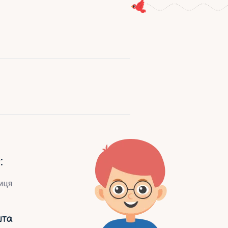
:
иця
шта