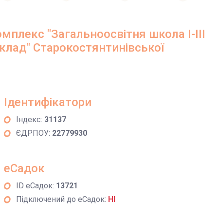
мплекс "Загальноосвітня школа І-ІІІ
аклад" Старокостянтинівської
Ідентифікатори
Індекс:
31137
ЄДРПОУ:
22779930
еСадок
ID еСадок:
13721
Підключений до еСадок:
НІ