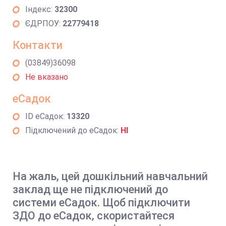
Індекс:
32300
ЄДРПОУ:
22779418
Контакти
(03849)36098
Не вказано
еСадок
ID еСадок:
13320
Підключений до еСадок:
НІ
На жаль, цей дошкільний навчальний
заклад ще не підключений до
системи еСадок. Щоб підключити
ЗДО до еСадок, скористайтеся