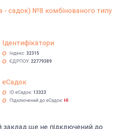
 - садок) №8 комбінованого типу
Ідентифікатори
Індекс:
32315
ЄДРПОУ:
22779389
еСадок
ID еСадок:
13323
Підключений до еСадок:
НІ
й заклад ще не підключений до