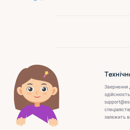
Технічн
Звернення 
здійснюєть
support@es
спеціаліст
залежить в