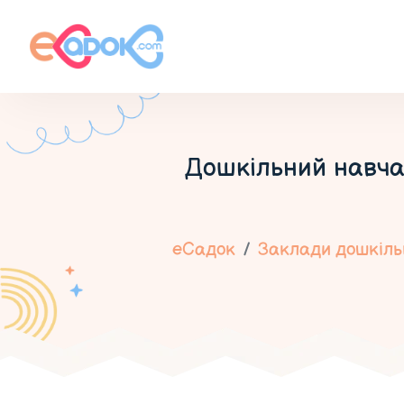
Дошкільний навча
еСадок
Заклади дошкільн