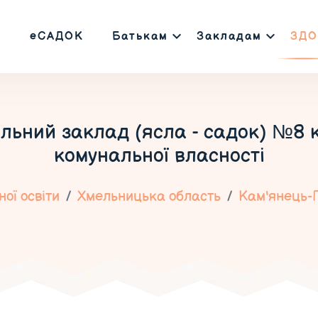
еСАДОК
Батькам
Закладам
ЗДО
льний заклад (ясла - садок) №8 к
комунальної власності
ої освіти
Хмельницька область
Кам'янець-