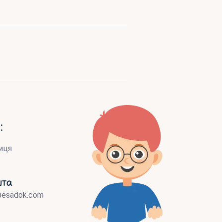
:
иця
шта
@esadok.com