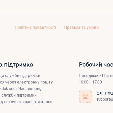
Політика приватності
Правила та умови
а підтримка
Робочий час
до служби підтримки
Понеділок - П’ятн
ся через електронну пошту
10:00 - 17:00
adok.com
. Час відповіді
Ел. по
ів служби підтримки
support
ід поточного навантаження.