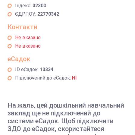
Індекс:
32300
ЄДРПОУ:
22770342
Контакти
Не вказано
Не вказано
еСадок
ID еСадок:
13334
Підключений до еСадок:
НІ
На жаль, цей дошкільний навчальний
заклад ще не підключений до
системи еСадок. Щоб підключити
ЗДО до еСадок, скористайтеся