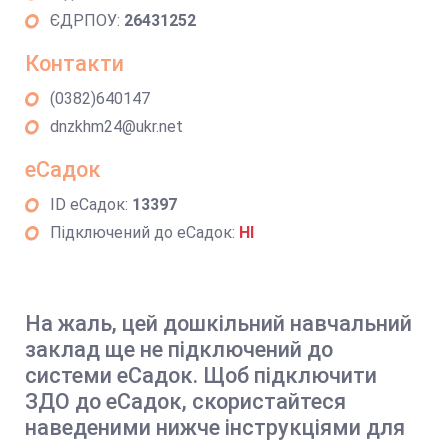
ЄДРПОУ:
26431252
Контакти
(0382)640147
dnzkhm24@ukr.net
еСадок
ID еСадок:
13397
Підключений до еСадок:
НІ
На жаль, цей дошкільний навчальний
заклад ще не підключений до
системи еСадок. Щоб підключити
ЗДО до еСадок, скористайтеся
наведеними нижче інструкціями для