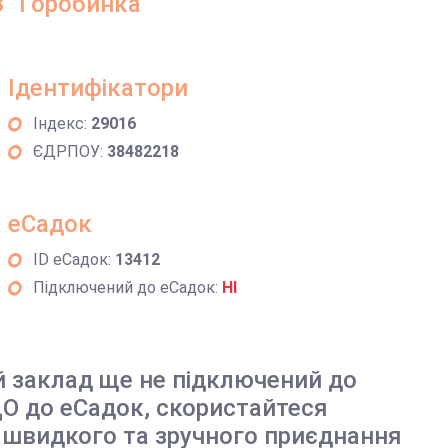
 "Горобинка"
Ідентифікатори
Індекс:
29016
ЄДРПОУ:
38482218
еСадок
ID еСадок:
13412
Підключений до еСадок:
НІ
й заклад ще не підключений до
О до еСадок, скористайтеся
 швидкого та зручного приєднання