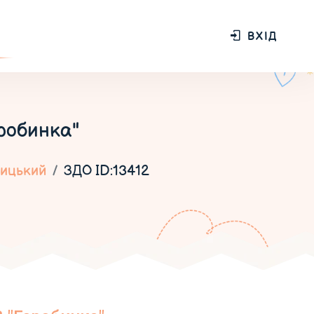
ВХІД
робинка"
ицький
ЗДО ID:13412