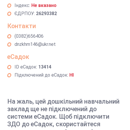
Індекс:
Не вказано
ЄДРПОУ:
26293382
Контакти
(0382)656406
dnzkhm146@ukr.net
еСадок
ID еСадок:
13414
Підключений до еСадок:
НІ
На жаль, цей дошкільний навчальний
заклад ще не підключений до
системи еСадок. Щоб підключити
ЗДО до еСадок, скористайтеся