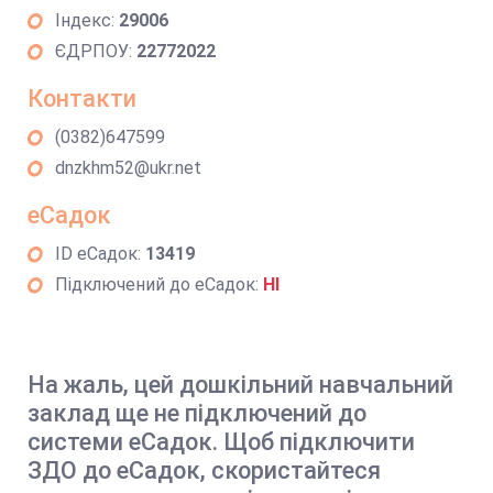
Індекс:
29006
ЄДРПОУ:
22772022
Контакти
(0382)647599
dnzkhm52@ukr.net
еСадок
ID еСадок:
13419
Підключений до еСадок:
НІ
На жаль, цей дошкільний навчальний
заклад ще не підключений до
системи еСадок. Щоб підключити
ЗДО до еСадок, скористайтеся