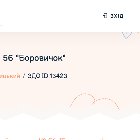
ВХІД
 56 "Боровичок"
ицький
ЗДО ID:13423