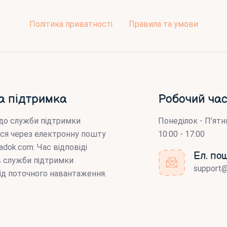
Політика приватності
Правила та умови
а підтримка
Робочий час
до служби підтримки
Понеділок - П’ятн
ся через електронну пошту
10:00 - 17:00
adok.com
. Час відповіді
Ел. по
ів служби підтримки
support
ід поточного навантаження.