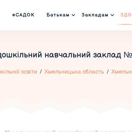
еСАДОК
Батькам
Закладам
ЗДО
ошкільний навчальний заклад №
ільної освіти
Хмельницька область
Хмельн