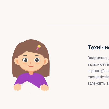
Технічн
Звернення 
здійснюєть
support@es
спеціаліст
залежить в