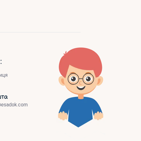
:
иця
шта
@esadok.com