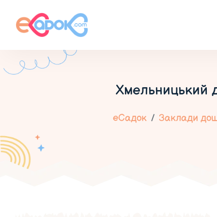
Хмельницький д
еСадок
Заклади дошк