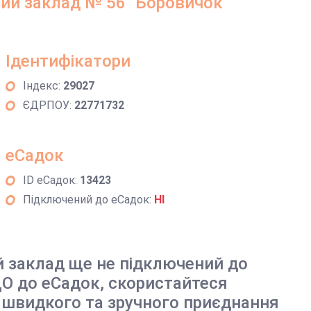
ий заклад № 56 "Боровичок"
Ідентифікатори
Індекс:
29027
ЄДРПОУ:
22771732
еСадок
ID еСадок:
13423
Підключений до еСадок:
НІ
й заклад ще не підключений до
О до еСадок, скористайтеся
 швидкого та зручного приєднання