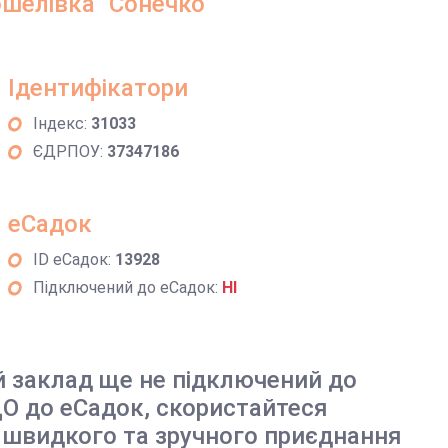
шелівка "Сонечко"
Ідентифікатори
Індекс:
31033
ЄДРПОУ:
37347186
еСадок
ID еСадок:
13928
Підключений до еСадок:
НІ
й заклад ще не підключений до
О до еСадок, скористайтеся
 швидкого та зручного приєднання