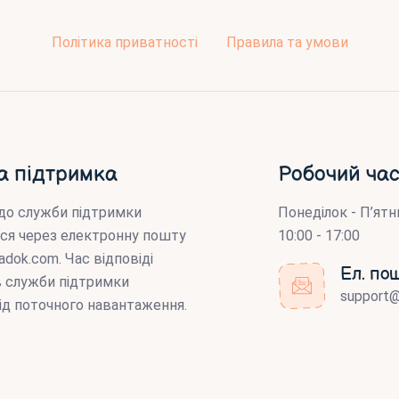
Політика приватності
Правила та умови
а підтримка
Робочий час
до служби підтримки
Понеділок - П’ятн
ся через електронну пошту
10:00 - 17:00
adok.com
. Час відповіді
Ел. по
ів служби підтримки
support
ід поточного навантаження.