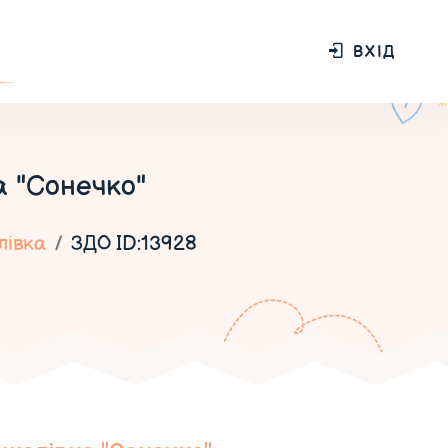
ВХІД
а "Сонечко"
лівка
ЗДО ID:13928