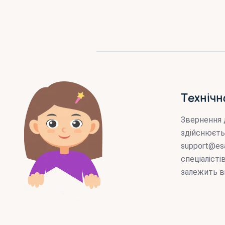
Технічн
Звернення 
здійснюєть
support@es
спеціаліст
залежить в