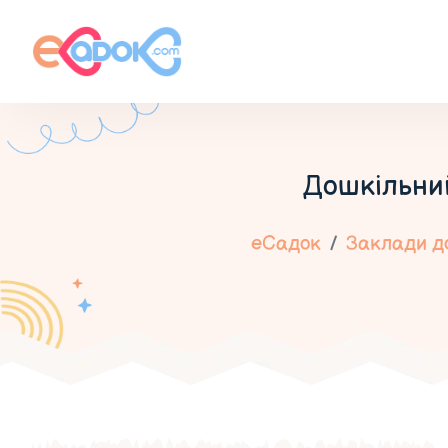
Дошкільний
еСадок
Заклади до