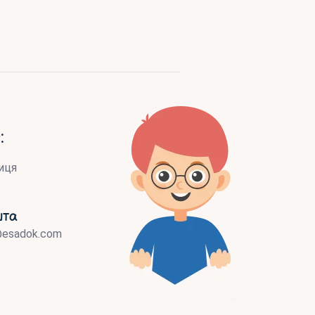
:
иця
шта
@esadok.com