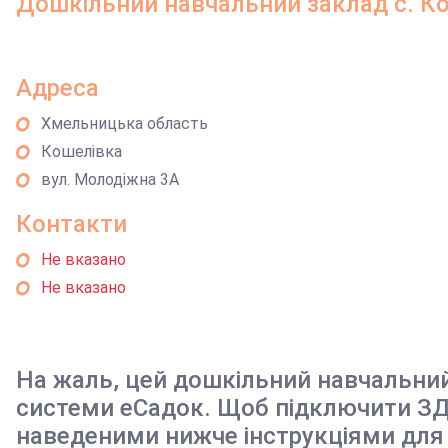
Дошкільний навчальний заклад с. Ко
Адреса
Хмельницька область
Кошелівка
вул. Молодіжна 3А
Контакти
Не вказано
Не вказано
На жаль, цей дошкільний навчальни
системи еСадок. Щоб підключити ЗД
наведеними нижче інструкціями для