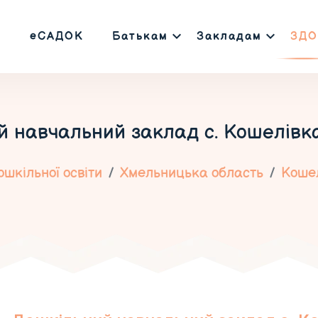
еСАДОК
Батькам
Закладам
ЗДО
 навчальний заклад с. Кошелівк
шкільної освіти
Хмельницька область
Коше