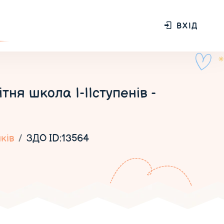
ВХІД
ня школа І-ІІступенів -
ків
ЗДО ID:13564