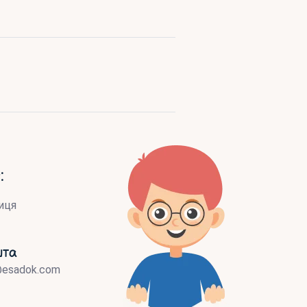
:
иця
шта
@esadok.com