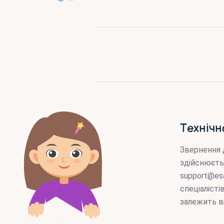
Технічн
Звернення 
здійснюєть
support@es
спеціаліст
залежить в