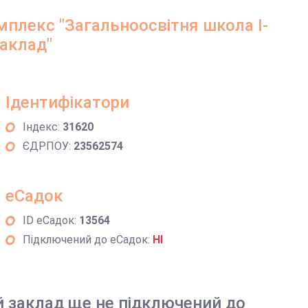
плекс "Загальноосвітня школа І-
заклад"
Ідентифікатори
Індекс:
31620
ЄДРПОУ:
23562574
еСадок
ID еСадок:
13564
Підключений до еСадок:
НІ
й заклад ще не підключений до