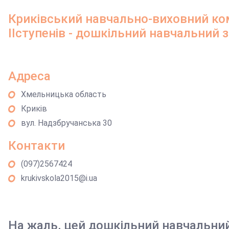
Криківський навчально-виховний ком
ІІступенів - дошкільний навчальний 
Адреса
Хмельницька область
Криків
вул. Надзбручанська 30
Контакти
(097)2567424
krukivskola2015@i.ua
На жаль, цей дошкільний навчальни