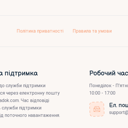
Політика приватності
Правила та умови
а підтримка
Робочий час
до служби підтримки
Понеділок - П’ятн
ся через електронну пошту
10:00 - 17:00
adok.com
. Час відповіді
Ел. по
ів служби підтримки
support
ід поточного навантаження.