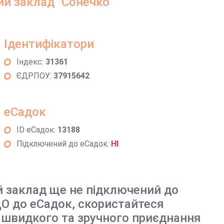
й заклад "Сонечко"
Ідентифікатори
Індекс:
31361
ЄДРПОУ:
37915642
еСадок
ID еСадок:
13188
Підключений до еСадок:
НІ
й заклад ще не підключений до
О до еСадок, скористайтеся
 швидкого та зручного приєднання