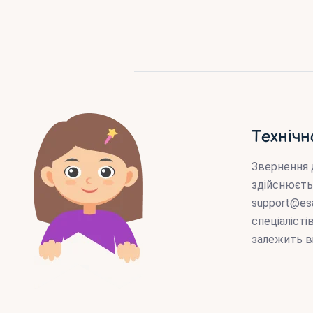
Технічн
Звернення 
здійснюєть
support@es
спеціаліст
залежить в