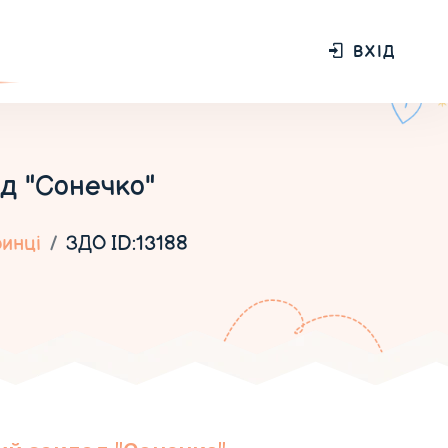
ВХІД
д "Сонечко"
инці
ЗДО ID:13188