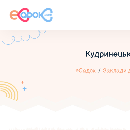
Кудринецьк
еСадок
Заклади д