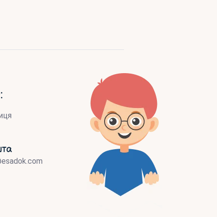
:
иця
шта
@esadok.com