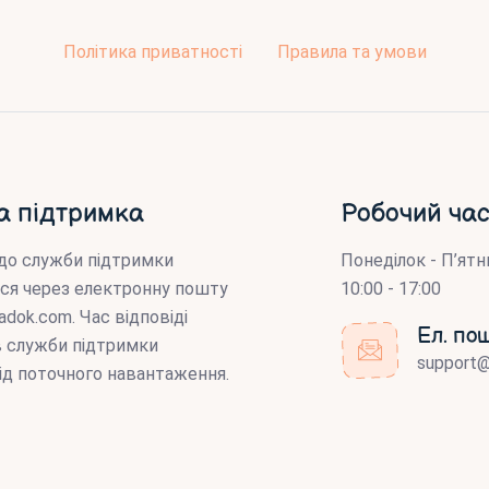
Політика приватності
Правила та умови
а підтримка
Робочий час
до служби підтримки
Понеділок - П’ятн
ся через електронну пошту
10:00 - 17:00
adok.com
. Час відповіді
Ел. по
ів служби підтримки
support
ід поточного навантаження.