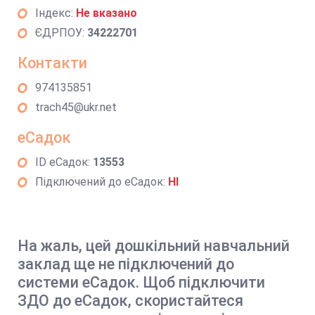
Індекс:
Не вказано
ЄДРПОУ:
34222701
Контакти
974135851
trach45@ukr.net
еСадок
ID еСадок:
13553
Підключений до еСадок:
НІ
На жаль, цей дошкільний навчальний
заклад ще не підключений до
системи еСадок. Щоб підключити
ЗДО до еСадок, скористайтеся