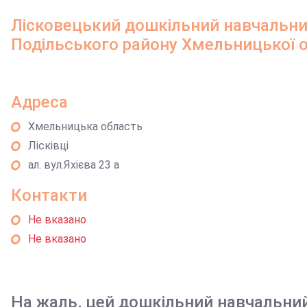
Лісковецький дошкільний навчальний
Подільського району Хмельницької о
Адреса
Хмельницька область
Лісківці
ал. вул.Яхієва 23 а
Контакти
Не вказано
Не вказано
На жаль, цей дошкільний навчальни