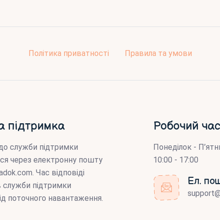
Політика приватності
Правила та умови
а підтримка
Робочий час
до служби підтримки
Понеділок - П’ятн
ся через електронну пошту
10:00 - 17:00
adok.com
. Час відповіді
Ел. по
ів служби підтримки
support
ід поточного навантаження.