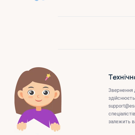
Технічн
Звернення 
здійснюєть
support@es
спеціаліст
залежить в