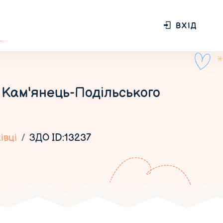
ВХІД
 Кам'янець-Подільського
івці
ЗДО ID:13237