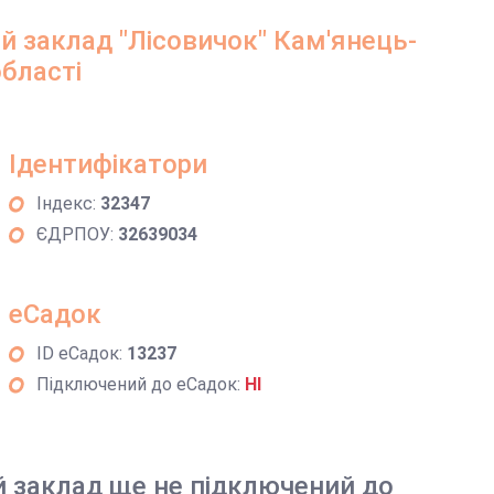
 заклад "Лісовичок" Кам'янець-
бласті
Ідентифікатори
Індекс:
32347
ЄДРПОУ:
32639034
еСадок
ID еСадок:
13237
Підключений до еСадок:
НІ
й заклад ще не підключений до