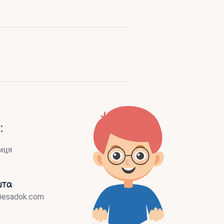
:
иця
шта
@esadok.com