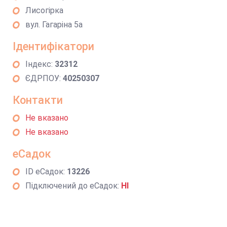
Лисогірка
вул. Гагаріна 5а
Ідентифікатори
Індекс:
32312
ЄДРПОУ:
40250307
Контакти
Не вказано
Не вказано
еСадок
ID еСадок:
13226
Підключений до еСадок:
НІ