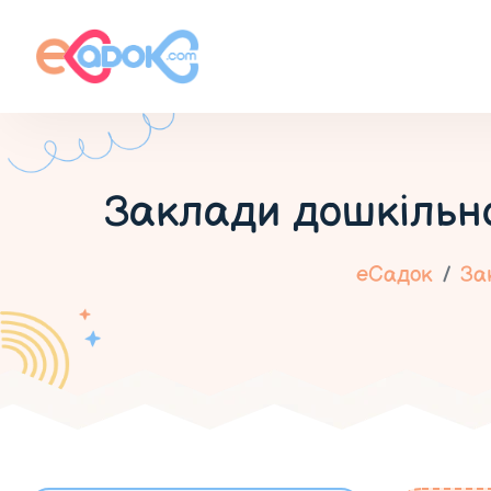
Заклади дошкільно
еСадок
За