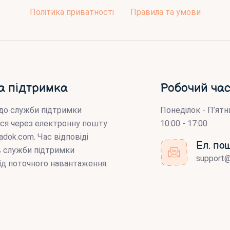
Політика приватності
Правила та умови
а підтримка
Робочий час
до служби підтримки
Понеділок - П’ятн
ся через електронну пошту
10:00 - 17:00
adok.com
. Час відповіді
Ел. по
ів служби підтримки
support
ід поточного навантаження.