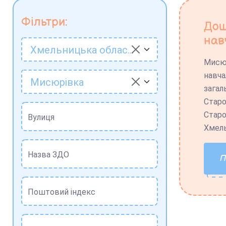
Фільтри:
Дош
нав
Хмельницька область
Мисю
навча
Мисюрівка
загал
Старо
Старо
Вулиця
Хмель
Назва ЗДО
Поштовий індекс