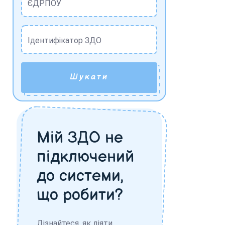
ЄДРПОУ
Ідентифікатор ЗДО
Шукати
Мій ЗДО не
підключений
до системи,
що робити?
Дізнайтеся, як діяти,