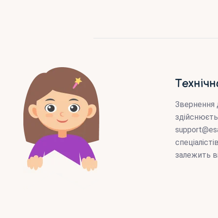
Технічн
Звернення 
здійснюєть
support@es
спеціаліст
залежить в