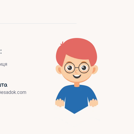
:
иця
шта
@esadok.com