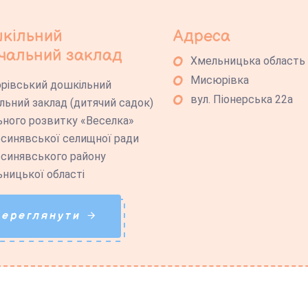
кільний
Адреса
чальний заклад
Хмельницька область
Мисюрівка
рівський дошкільний
вул. Піонерська 22а
льний заклад (дитячий садок)
ьного розвитку «Веселка»
синявської селищної ради
синявського району
ницької області
Переглянути