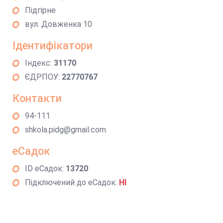
Підгірне
вул. Довженка 10
Ідентифікатори
Індекс:
31170
ЄДРПОУ:
22770767
Контакти
94-111
shkola.pidg@gmail.com
еСадок
ID еСадок:
13720
Підключений до еСадок:
НІ