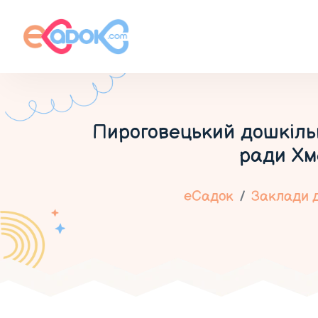
Пироговецький дошкільн
ради Хм
еСадок
Заклади д