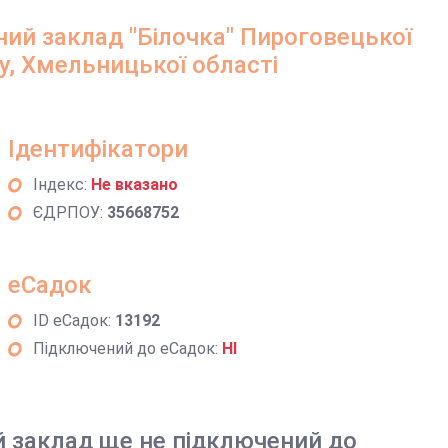
ий заклад "Білочка" Пироговецької
у, Хмельницької області
Ідентифікатори
Індекс:
Не вказано
ЄДРПОУ:
35668752
еСадок
ID еСадок:
13192
Підключений до еСадок:
НІ
й заклад ще не підключений до