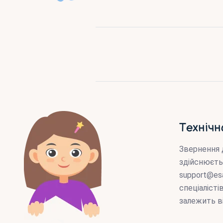
Технічн
Звернення 
здійснюєть
support@es
спеціаліст
залежить в