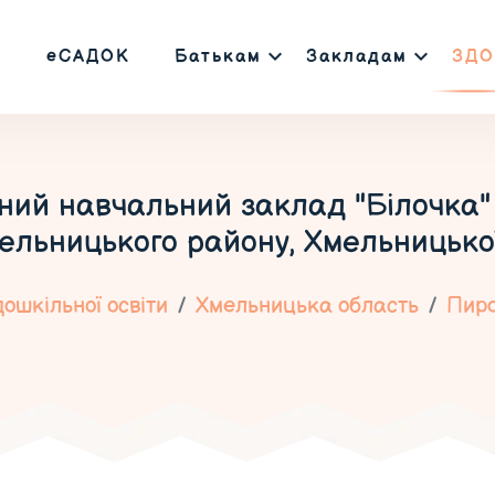
еСАДОК
Батькам
Закладам
ЗДО
ий навчальний заклад "Білочка" 
ельницького району, Хмельницької
ошкільної освіти
Хмельницька область
Пиро