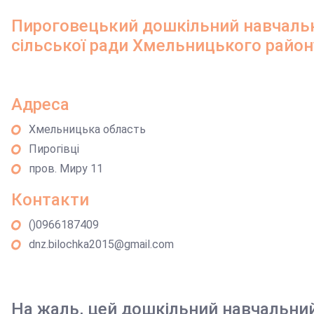
Пироговецький дошкільний навчальн
сільської ради Хмельницького район
Адреса
Хмельницька область
Пирогівці
пров. Миру 11
Контакти
()0966187409
dnz.bilochka2015@gmail.com
На жаль, цей дошкільний навчальни