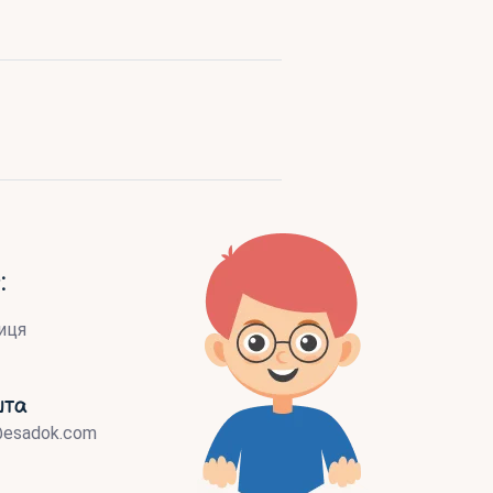
:
иця
шта
@esadok.com