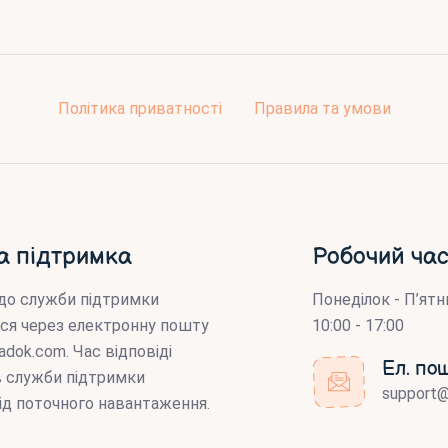
Політика приватності
Правила та умови
а підтримка
Робочий час
до служби підтримки
Понеділок - П’ятн
ся через електронну пошту
10:00 - 17:00
adok.com
. Час відповіді
Ел. по
ів служби підтримки
support
ід поточного навантаження.