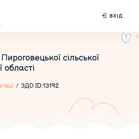
ВХІД
Пироговецької сільської
 області
гівці
ЗДО ID:13192