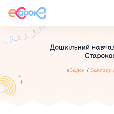
Дошкільний навчал
Старокос
еСадок
Заклади д