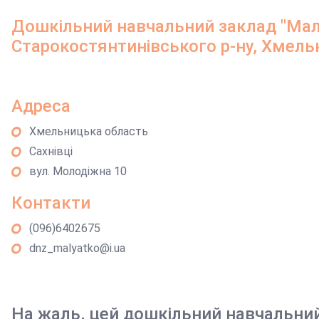
Дошкільний навчальний заклад "Маля
Старокостянтинівського р-ну, Хмель
Адреса
Хмельницька область
Сахнівці
вул. Молодіжна 10
Контакти
(096)6402675
dnz_malyatko@i.ua
На жаль, цей дошкільний навчальни