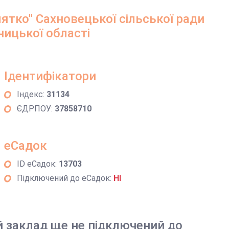
тко" Сахновецької сільської ради
ницької області
Ідентифікатори
Індекс:
31134
ЄДРПОУ:
37858710
еСадок
ID еСадок:
13703
Підключений до еСадок:
НІ
й заклад ще не підключений до