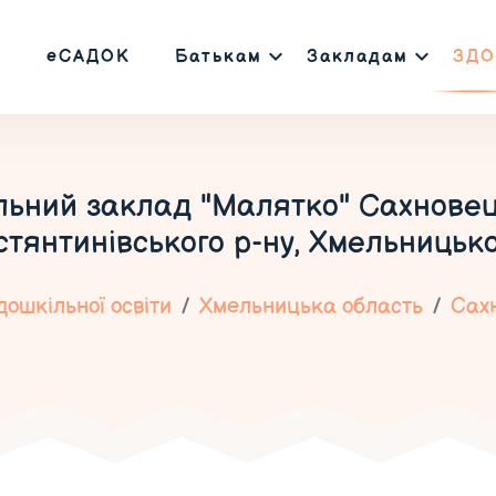
еСАДОК
Батькам
Закладам
ЗДО
ьний заклад "Малятко" Сахновець
тянтинівського р-ну, Хмельницько
ошкільної освіти
Хмельницька область
Сахн