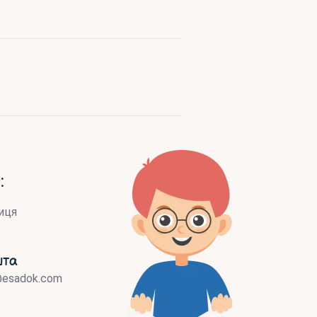
:
иця
шта
@esadok.com