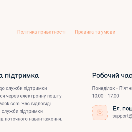
Політика приватності
Правила та умови
а підтримка
Робочий час
до служби підтримки
Понеділок - П’ятн
ся через електронну пошту
10:00 - 17:00
adok.com
. Час відповіді
Ел. по
ів служби підтримки
support
ід поточного навантаження.