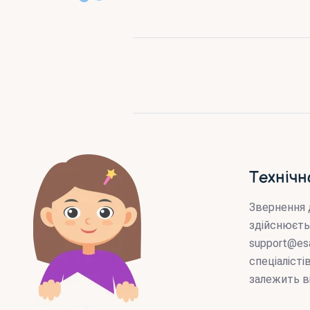
Технічн
Звернення 
здійснюєть
support@es
спеціаліст
залежить в