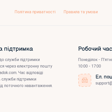
Політика приватності
Правила та умови
а підтримка
Робочий час
до служби підтримки
Понеділок - П’ятн
ся через електронну пошту
10:00 - 17:00
adok.com
. Час відповіді
Ел. по
ів служби підтримки
support
ід поточного навантаження.