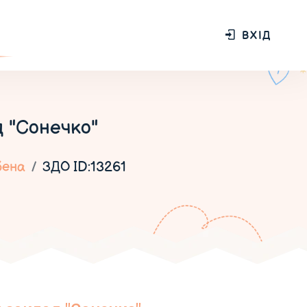
ВХІД
 "Сонечко"
ена
ЗДО ID:13261