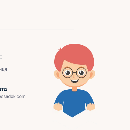
:
иця
шта
@esadok.com