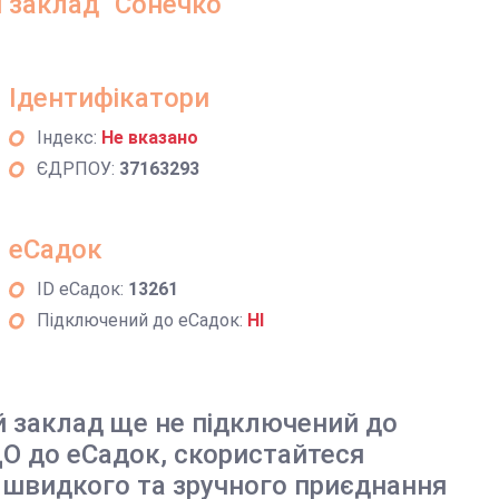
заклад "Сонечко"
Ідентифікатори
Індекс:
Не вказано
ЄДРПОУ:
37163293
еСадок
ID еСадок:
13261
Підключений до еСадок:
НІ
й заклад ще не підключений до
О до еСадок, скористайтеся
 швидкого та зручного приєднання