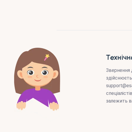
Технічн
Звернення 
здійснюєть
support@es
спеціаліст
залежить в