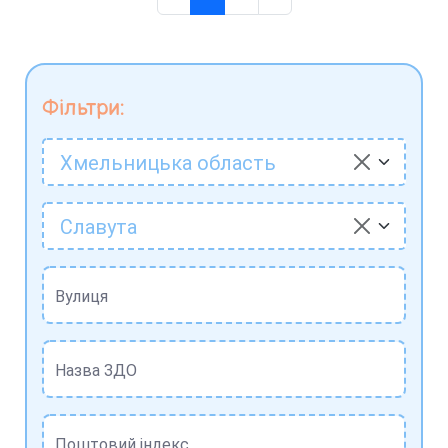
Фільтри:
Хмельницька область
Славута
Вулиця
Назва ЗДО
Поштовий індекс