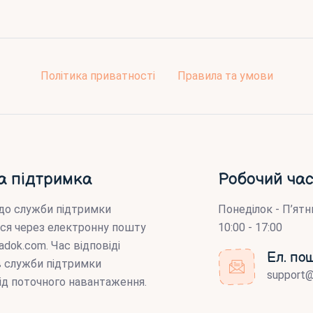
Політика приватності
Правила та умови
а підтримка
Робочий час
до служби підтримки
Понеділок - П’ятн
ся через електронну пошту
10:00 - 17:00
adok.com
. Час відповіді
Ел. по
ів служби підтримки
support
ід поточного навантаження.