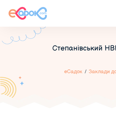
Степанівський НВК 
еСадок
Заклади до