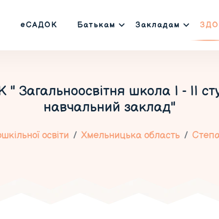
еСАДОК
Батькам
Закладам
ЗДО
" Загальноосвітня школа І - ІІ с
навчальний заклад"
шкільної освіти
Хмельницька область
Степа