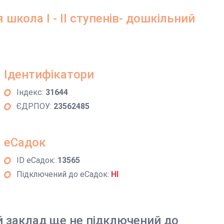
школа І - ІІ ступенів- дошкільний
Ідентифікатори
Індекс:
31644
ЄДРПОУ:
23562485
еСадок
ID еСадок:
13565
Підключений до еСадок:
НІ
й заклад ще не підключений до