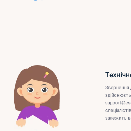
Технічн
Звернення 
здійснюєть
support@es
спеціаліст
залежить в