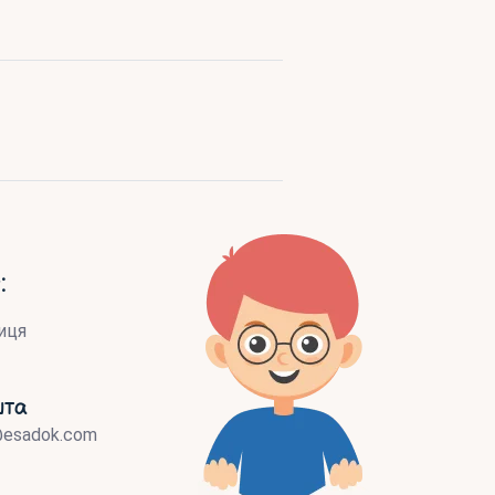
:
иця
шта
@esadok.com