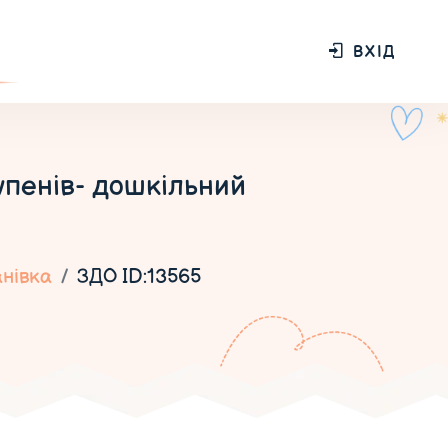
ВХІД
тупенів- дошкільний
нівка
ЗДО ID:13565