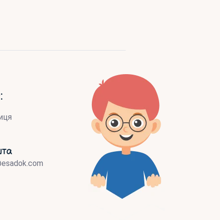
:
иця
шта
@esadok.com