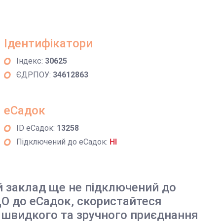
Ідентифікатори
Індекс:
30625
ЄДРПОУ:
34612863
еСадок
ID еСадок:
13258
Підключений до еСадок:
НІ
й заклад ще не підключений до
О до еСадок, скористайтеся
 швидкого та зручного приєднання