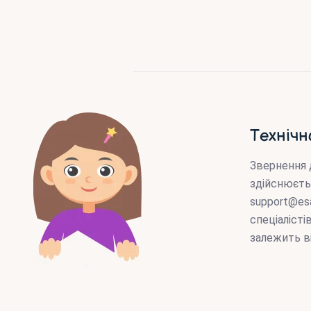
Технічн
Звернення 
здійснюєть
support@es
спеціаліст
залежить в