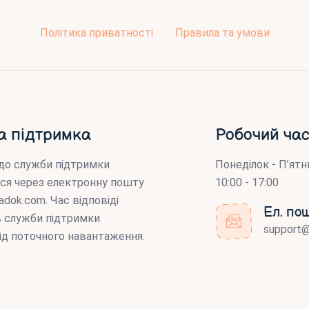
Політика приватності
Правила та умови
а підтримка
Робочий час
до служби підтримки
Понеділок - П’ятн
ся через електронну пошту
10:00 - 17:00
adok.com
. Час відповіді
Ел. по
ів служби підтримки
support
ід поточного навантаження.