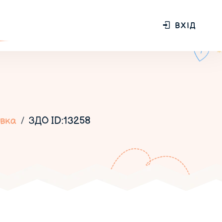
ВХІД
івка
ЗДО ID:13258