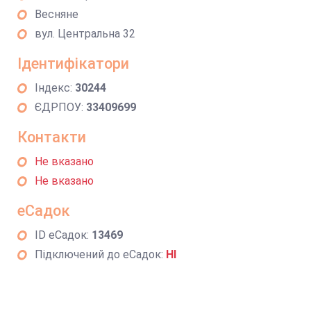
Весняне
вул. Центральна 32
Ідентифікатори
Індекс:
30244
ЄДРПОУ:
33409699
Контакти
Не вказано
Не вказано
еСадок
ID еСадок:
13469
Підключений до еСадок:
НІ