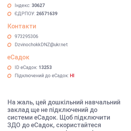
Індекс:
30627
ЄДРПОУ:
26571639
Контакти
973295306
DzvinochokkDNZ@ukr.net
еСадок
ID еСадок:
13253
Підключений до еСадок:
НІ
На жаль, цей дошкільний навчальний
заклад ще не підключений до
системи еСадок. Щоб підключити
ЗДО до еСадок, скористайтеся