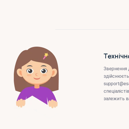
Технічн
Звернення 
здійснюєть
support@es
спеціаліст
залежить в