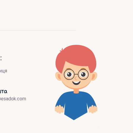
:
иця
шта
@esadok.com