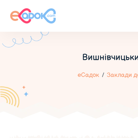
Вишнівчицьки
еСадок
Заклади до