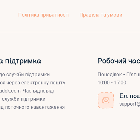
Політика приватності
Правила та умови
а підтримка
Робочий час
до служби підтримки
Понеділок - П’ятн
ся через електронну пошту
10:00 - 17:00
adok.com
. Час відповіді
Ел. по
ів служби підтримки
support
ід поточного навантаження.