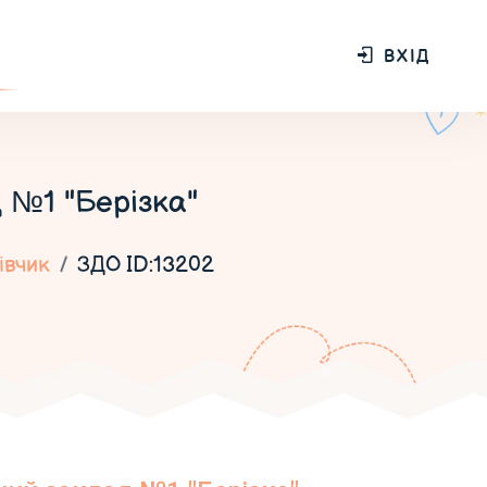
ВХІД
 №1 "Берізка"
івчик
ЗДО ID:13202