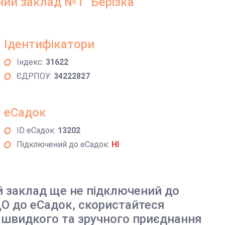
ий заклад №1 "Берізка"
Ідентифікатори
Індекс:
31622
ЄДРПОУ:
34222827
еСадок
ID еСадок:
13202
Підключений до еСадок:
НІ
й заклад ще не підключений до
О до еСадок, скористайтеся
 швидкого та зручного приєднання