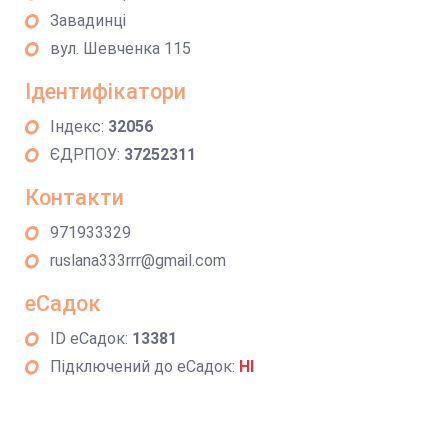
Завадинці
вул. Шевченка 115
Ідентифікатори
Індекс:
32056
ЄДРПОУ:
37252311
Контакти
971933329
ruslana333rrr@gmail.com
еСадок
ID еСадок:
13381
Підключений до еСадок:
НІ