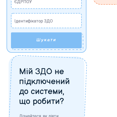
ЄДРПОУ
Ідентифікатор ЗДО
Шукати
Мій ЗДО не
підключений
до системи,
що робити?
Дізнайтеся, як діяти,