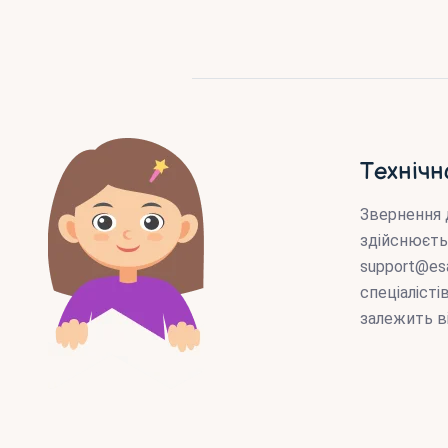
Технічн
Звернення 
здійснюєть
support@es
спеціаліст
залежить в