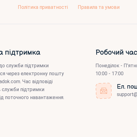
Політика приватності
Правила та умови
а підтримка
Робочий час
до служби підтримки
Понеділок - П’ятн
ся через електронну пошту
10:00 - 17:00
adok.com
. Час відповіді
Ел. по
ів служби підтримки
support
ід поточного навантаження.