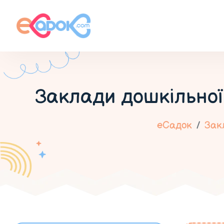
Заклади дошкільної
еСадок
Закл