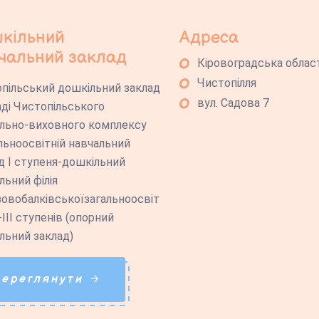
кільний
Адреса
чальний заклад
Кіровоградська облас
Чистопілля
пільський дошкільний заклад
вул. Садова 7
аді Чистопільського
льно-виховного комплексу
льноосвітній навчальний
д І ступеня-дошкільний
льний філія
овобалківськоїзагальноосвіт
-ІІІ ступенів (опорний
льний заклад)
Переглянути