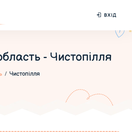
ВХІД
область - Чистопілля
ь
Чистопілля