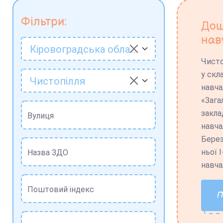
Фільтри:
Дош
нав
Кіровоградська область
Чисто
у скл
Чистопілля
навча
«Зага
закла
Вулиця
навча
Берез
ньої І
Назва ЗДО
навча
Поштовий індекс