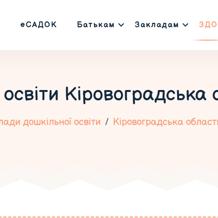
еСАДОК
Батькам
Закладам
ЗДО
 освіти
Кіровоградська 
ади дошкільної освіти
Кіровоградська област