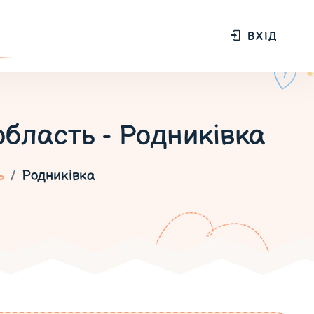
ВХІД
область - Родниківка
ь
Родниківка