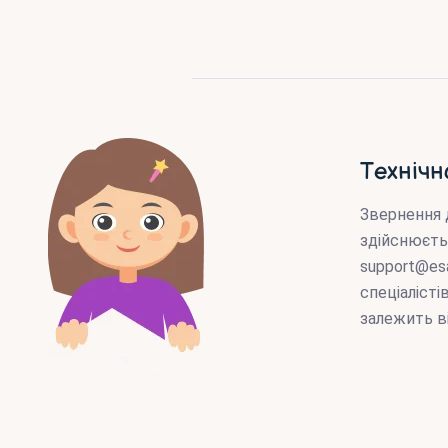
Технічн
Звернення 
здійснюєть
support@es
спеціаліст
залежить в