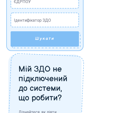
ЄДРПОУ
Ідентифікатор ЗДО
Шукати
Мій ЗДО не
підключений
до системи,
що робити?
Дізнайтеся, як діяти,