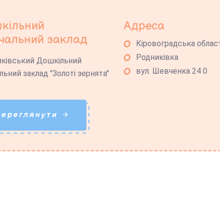
кільний
Адреса
чальний заклад
Кіровоградська облас
Родниківка
ківський Дошкільний
вул. Шевченка 24 0
льний заклад "Золоті зернята"
Переглянути