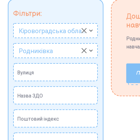
Фільтри:
Дош
нав
Кіровоградська область
Родни
навча
Родниківка
Вулиця
Назва ЗДО
Поштовий індекс