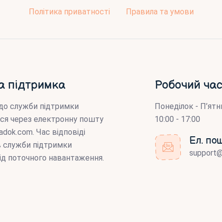
Політика приватності
Правила та умови
а підтримка
Робочий час
до служби підтримки
Понеділок - П’ятн
ся через електронну пошту
10:00 - 17:00
adok.com
. Час відповіді
Ел. по
ів служби підтримки
support
ід поточного навантаження.