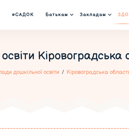
еСАДОК
Батькам
Закладам
ЗДО
 освіти
Кіровоградська 
ади дошкільної освіти
Кіровоградська област