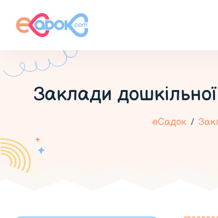
Заклади дошкільної
еСадок
Закл