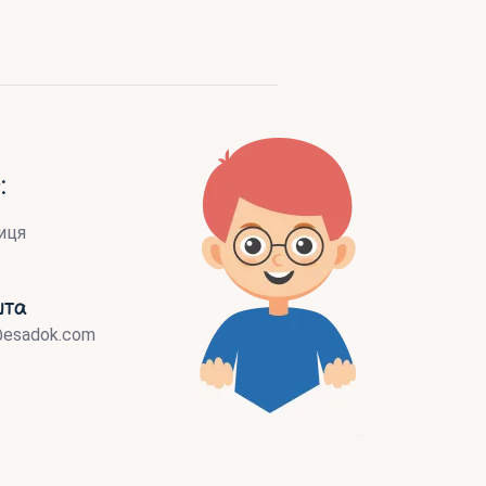
:
иця
шта
@esadok.com