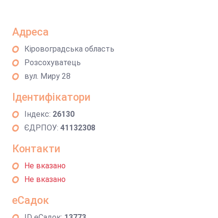
Адреса
Кіровоградська область
Розсохуватець
вул. Миру 28
Ідентифікатори
Індекс:
26130
ЄДРПОУ:
41132308
Контакти
Не вказано
Не вказано
еСадок
ID еСадок:
13773